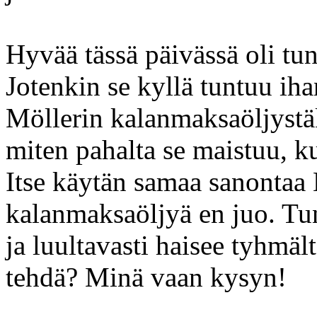
Hyvää tässä päivässä oli tu
Jotenkin se kyllä tuntuu ih
Möllerin kalanmaksaöljystäki
miten pahalta se maistuu, ku
Itse käytän samaa sanontaa 
kalanmaksaöljyä en juo. Tu
ja luultavasti haisee tyhmältä
tehdä? Minä vaan kysyn!