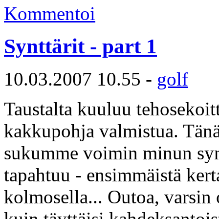
Kommentoi
Synttärit - part 1
10.03.2007 10.55 -
golf
Taustalta kuuluu tehosekoit
kakkupohja valmistua. Tänä
sukumme voimin minun synttä
tapahtuu - ensimmäistä kert
kolmosella... Outoa, varsin
kuin täyttäisi kahdeksantois