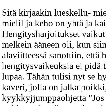
Sitä kirjaakin lueskellu- mi
mielil ja keho on yhtä ja ka
Hengitysharjoitukset vaikut
melkein ääneen oli, kun siin
alaviitteessä sanottiin, että 
hengitysvaikeuksia ei pidä 
lupaa. Tähän tulisi nyt se 
kaveri, jolla on jalka poikki
kyykkyjjumppaohjetta "Jos s