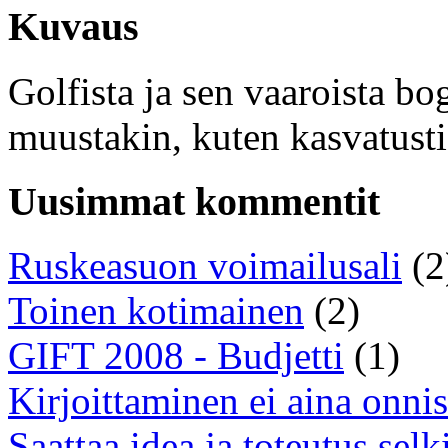
Kuvaus
Golfista ja sen vaaroista bogi
muustakin, kuten kasvatustiet
Uusimmat kommentit
Ruskeasuon voimailusali
(2
Toinen kotimainen
(2)
GIFT 2008 - Budjetti
(1)
Kirjoittaminen ei aina onnis
Saattaa idea ja toteutus selk