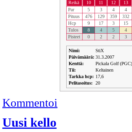
Reikä
10
11
12
13
Par
5
3
4
4
Pituus
476
129
359
332
Hcp
9
17
3
15
Tulos
8
4
5
4
Pisteet
0
2
2
3
Nimi:
StiX
Päivämäärä:
31.3.2007
Kenttä:
Pickala Golf (PGC)
Tii:
Keltainen
Tarkka hcp:
17,6
Pelitasoitus:
20
Kommentoi
Uusi kello