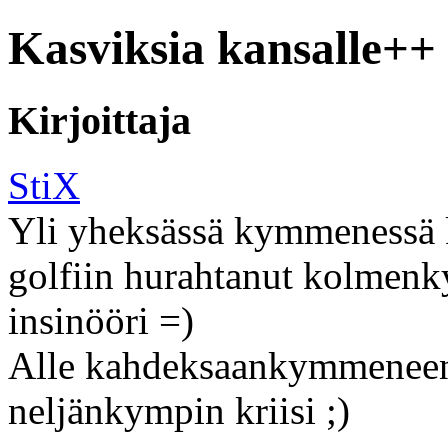
Kasviksia kansalle++
Kirjoittaja
StiX
Yli yheksässä kymmenessä ki
golfiin hurahtanut kolmenky
insinööri =)
Alle kahdeksaankymmeneen v
neljänkympin kriisi ;)