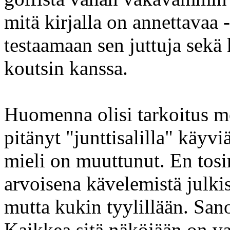
mitä kirjalla on annettavaa 
testaamaan sen juttuja sekä
koutsin kanssa.
Huomenna olisi tarkoitus me
pitänyt "junttisalilla" käyv
mieli on muuttunut. En tosi
arvoisena kävelemistä julkisi
mutta kukin tyylillään. San
Kaikkea sitä näköjään on v