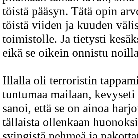
töistä pääsyn. Tätä opin ar
töistä viiden ja kuuden vä
toimistolle. Ja tietysti kesä
eikä se oikein onnistu noil
Illalla oli terroristin tapp
tuntumaa mailaan, kevyseti
sanoi, että se on ainoa harjo
tällaista ollenkaan huonoks
svingistä pehmeä ja pakottam