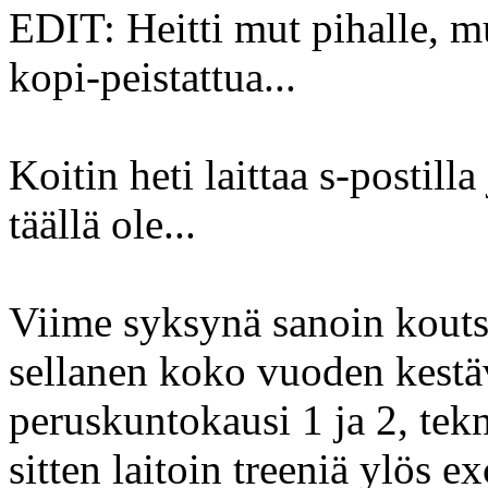
EDIT: Heitti mut pihalle, mu
kopi-peistattua...
Koitin heti laittaa s-postill
täällä ole...
Viime syksynä sanoin koutsi
sellanen koko vuoden kestäv
peruskuntokausi 1 ja 2, tekn
sitten laitoin treeniä ylös ex