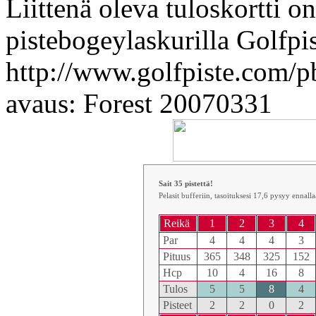
Liittenä oleva tuloskortti o
pistebogeylaskurilla Golfpis
http://www.golfpiste.com/pb
avaus: Forest 20070331
Sait 35 pistettä!
Pelasit bufferiin, tasoituksesi 17,6 pysyy ennalla
Reikä
1
2
3
4
Par
4
4
4
3
Pituus
365
348
325
152
Hcp
10
4
16
8
Tulos
5
5
8
4
Pisteet
2
2
0
2