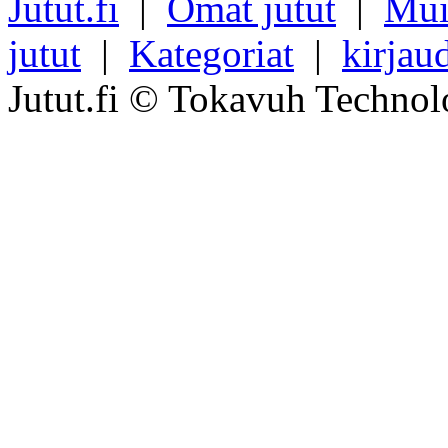
Jutut.fi
|
Omat jutut
|
Mui
jutut
|
Kategoriat
|
kirjau
Jutut.fi © Tokavuh Technol