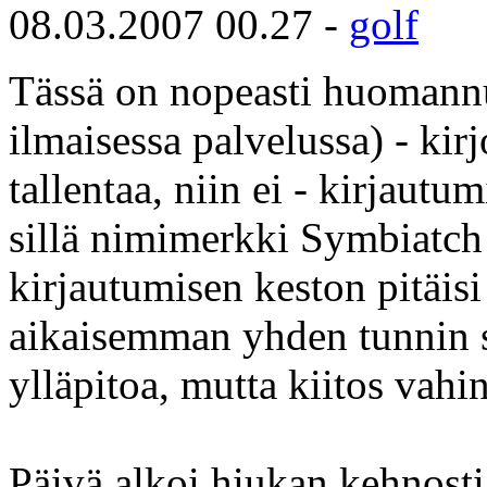
08.03.2007 00.27 -
golf
Tässä on nopeasti huomannut
ilmaisessa palvelussa) - kirj
tallentaa, niin ei - kirjaut
sillä nimimerkki Symbiatch
kirjautumisen keston pitäis
aikaisemman yhden tunnin s
ylläpitoa, mutta kiitos vahi
Päivä alkoi hiukan kehnost