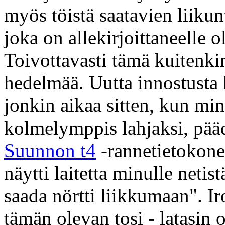
myös töistä saatavien liikunt
joka on allekirjoittaneelle o
Toivottavasti tämä kuitenk
hedelmää. Uutta innostusta 
jonkin aikaa sitten, kun minu
kolmelymppis lahjaksi, pää
Suunnon t4
-rannetietokone
näytti laitetta minulle neti
saada nörtti liikkumaan". Iro
tämän olevan tosi - latasin