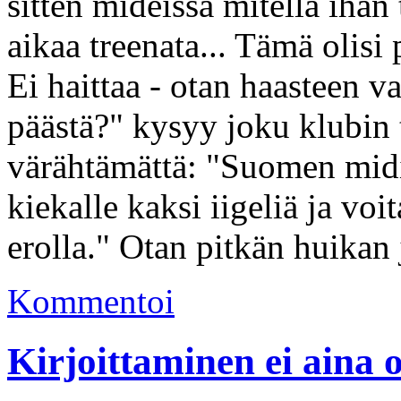
sitten mideissä mitellä ihan
aikaa treenata... Tämä olisi
Ei haittaa - otan haasteen v
päästä?" kysyy joku klubin 
värähtämättä: "Suomen midi
kiekalle kaksi iigeliä ja v
erolla." Otan pitkän huikan 
Kommentoi
Kirjoittaminen ei aina 